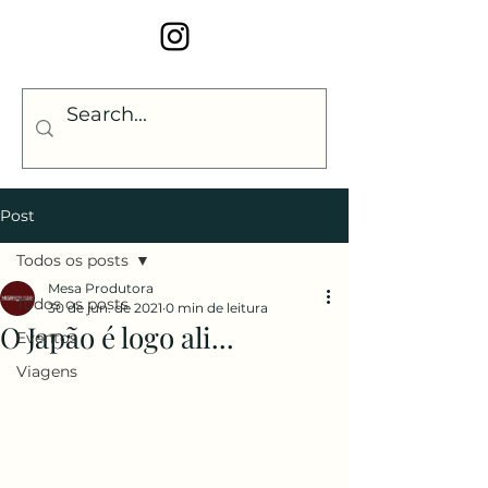
Post
Todos os posts
Mesa Produtora
Todos os posts
30 de jun. de 2021
0 min de leitura
O Japão é logo ali...
Eventos
Viagens