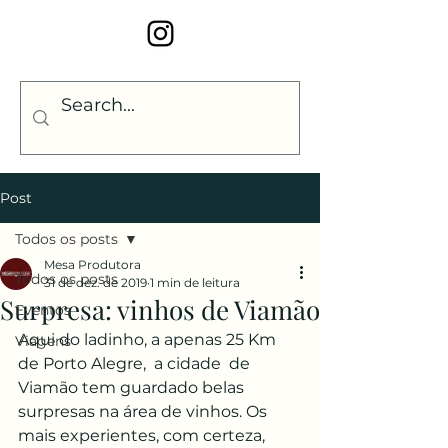
Post
Todos os posts
Mesa Produtora
Todos os posts
31 de dez. de 2019
1 min de leitura
Surpresa: vinhos de Viamão
Eventos
Aqui do ladinho, a apenas 25 Km 
Viagens
de Porto Alegre,  a cidade  de 
Viamão tem guardado belas 
surpresas na área de vinhos. Os 
mais experientes, com certeza, 